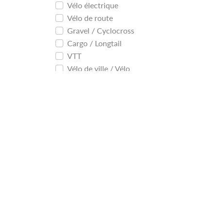
Vélo électrique
Vélo de route
Gravel / Cyclocross
Cargo / Longtail
VTT
Vélo de ville / Vélo
tout chemin
Forme de cadre
Cadre droit
Col de Cygne
Trapez
Taille
Très petit (XS)
Petit (S)
Moyen (M)
Grand (L)
Très grand (XL)
Très très grand